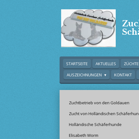
Zum
Hauptinhalt
springen
Zuc
Sch
STARTSEITE
AKTUELLES
ZÜCHT
AUSZEICHNUNGEN
KONTAKT
Zuchtbetrieb von den Goldauen
Zucht von Holländischen Schäferhu
Holländische Schäferhunde
Elisabeth Worm