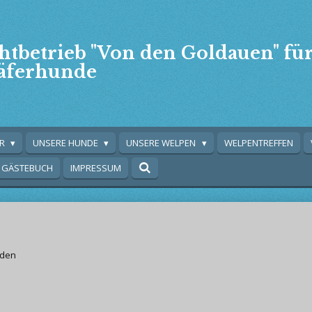
htbetrieb "Von den Goldauen" fü
äferhunde
ER
UNSERE HUNDE
UNSERE WELPEN
WELPENTREFFEN
GÄSTEBUCH
IMPRESSUM
nden