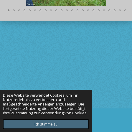
Diese Website verwendet Cookies, um Ihr
Nutzererlebnis zu verbessern und
maßgeschneiderte Anzeigen anzuzeigen. Die
fortgesetzte Nutzung dieser Website bestätigt
Ihre Zustimmung zur Verwendung von Cookies.
© 2023 von den Goldauen
Mit Unterstützung von
Webador
Ich stimme zu