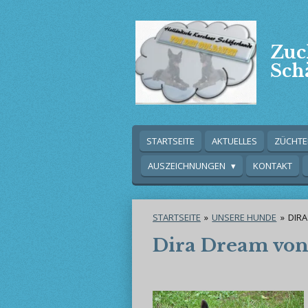
Zum
Hauptinhalt
springen
Zuc
Sch
STARTSEITE
AKTUELLES
ZÜCHT
AUSZEICHNUNGEN
KONTAKT
STARTSEITE
»
UNSERE HUNDE
»
DIR
Dira Dream vo