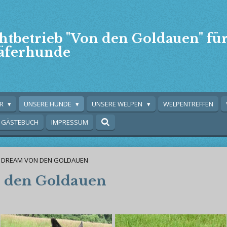
htbetrieb "Von den Goldauen" fü
äferhunde
ER
UNSERE HUNDE
UNSERE WELPEN
WELPENTREFFEN
GÄSTEBUCH
IMPRESSUM
A DREAM VON DEN GOLDAUEN
n den Goldauen