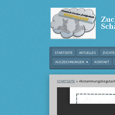
Zum
Hauptinhalt
springen
Zuc
Sch
STARTSEITE
AKTUELLES
ZÜCHT
AUSZEICHNUNGEN
KONTAKT
STARTSEITE
»
Abstammungsbegutach