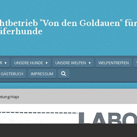
htbetrieb "Von den Goldauen" fü
äferhunde
ER
UNSERE HUNDE
UNSERE WELPEN
WELPENTREFFEN
GÄSTEBUCH
IMPRESSUM
tung-Hajo